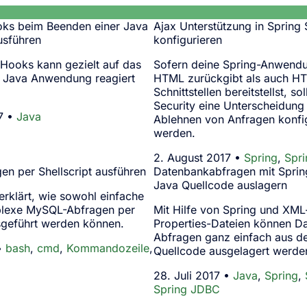
ks beim Beenden einer Java
Ajax Unterstützung in Spring 
sführen
konfigurieren
Hooks kann gezielt auf das
Sofern deine Spring-Anwend
 Java Anwendung reagiert
HTML zurückgibt als auch HT
Schnittstellen bereitstellst, so
Security eine Unterscheidung 
7 •
Java
Ablehnen von Anfragen konfig
werden.
2. August 2017 •
Spring
,
Spri
n per Shellscript ausführen
Datenbankabfragen mit Spri
Java Quellcode auslagern
 erklärt, wie sowohl einfache
plexe MySQL-Abfragen per
Mit Hilfe von Spring und XML
usgeführt werden können.
Properties-Dateien können D
Abfragen ganz einfach aus d
 •
bash
,
cmd
,
Kommandozeile
,
Quellcode ausgelagert werde
28. Juli 2017 •
Java
,
Spring
,
Spring JDBC