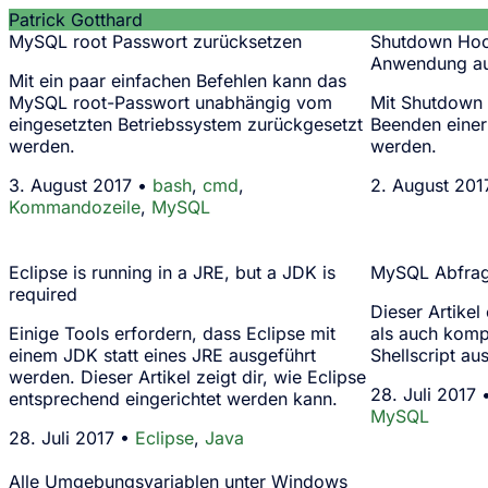
Patrick Gotthard
MySQL root Passwort zurücksetzen
Shutdown Hoo
Anwendung au
Mit ein paar einfachen Befehlen kann das
MySQL root-Passwort unabhängig vom
Mit Shutdown 
eingesetzten Betriebssystem zurückgesetzt
Beenden einer
werden.
werden.
3. August 2017 •
bash
,
cmd
,
2. August 201
Kommandozeile
,
MySQL
Eclipse is running in a JRE, but a JDK is
MySQL Abfrage
required
Dieser Artikel
Einige Tools erfordern, dass Eclipse mit
als auch kom
einem JDK statt eines JRE ausgeführt
Shellscript a
werden. Dieser Artikel zeigt dir, wie Eclipse
28. Juli 2017
entsprechend eingerichtet werden kann.
MySQL
28. Juli 2017 •
Eclipse
,
Java
Alle Umgebungsvariablen unter Windows