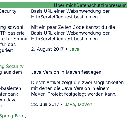
Über mich
Datenschutz
Impressum
Security
Basis URL einer Webanwendung per
HttpServletRequest bestimmen
ung sowohl
Mit ein paar Zeilen Code kannst du die
TP-basierte
Basis URL einer Webanwendung per
llte für Spring
HttpServletRequest bestimmen.
für das
2. August 2017 •
Java
uriert
ng Security
ng aus dem
Java Version in Maven festlegen
Dieser Artikel zeigt die zwei Möglichkeiten,
-basierten
mit denen die Java Version in einem
atenbank-
Maven-Projekt festgelegt werden kann.
em Java-
28. Juli 2017 •
Java
,
Maven
n.
Spring Boot
,