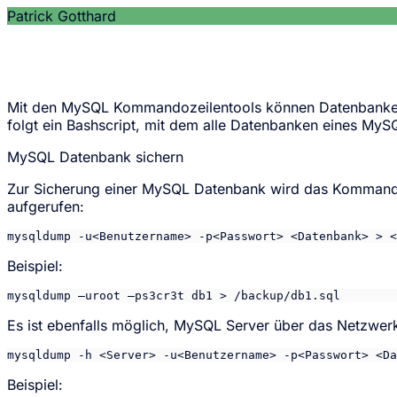
Patrick Gotthard
Mit den MySQL Kommandozeilentools können Datenbanken b
folgt ein Bashscript, mit dem alle Datenbanken eines My
MySQL Datenbank sichern
Zur Sicherung einer MySQL Datenbank wird das Kommand
aufgerufen:
mysqldump -u<Benutzername> -p<Passwort> <Datenbank> > <
Beispiel:
mysqldump –uroot –ps3cr3t db1 > /backup/db1.sql
Es ist ebenfalls möglich, MySQL Server über das Netzwerk 
mysqldump -h <Server> -u<Benutzername> -p<Passwort> <Da
Beispiel: