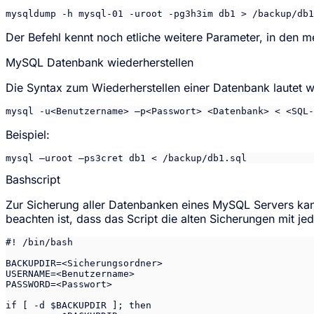
mysqldump -h mysql-01 -uroot -pg3h3im db1 > /backup/db1
Der Befehl kennt noch etliche weitere Parameter, in den m
MySQL Datenbank wiederherstellen
Die Syntax zum Wiederherstellen einer Datenbank lautet wi
mysql -u<Benutzername> –p<Passwort> <Datenbank> < <SQL-
Beispiel:
mysql –uroot –ps3cret db1 < /backup/db1.sql
Bashscript
Zur Sicherung aller Datenbanken eines MySQL Servers kan
beachten ist, dass das Script die alten Sicherungen mit j
#! /bin/bash

BACKUPDIR=<Sicherungsordner>

USERNAME=<Benutzername>

PASSWORD=<Passwort>

if [ -d $BACKUPDIR ]; then
