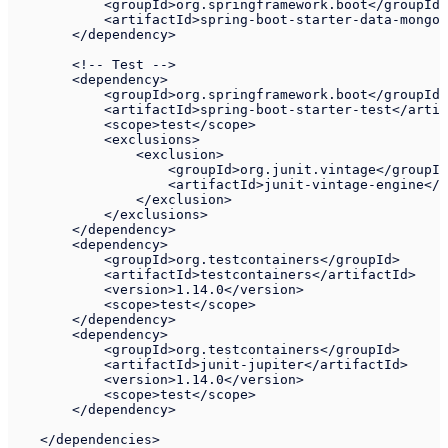
            <groupId>org.springframework.boot</groupId>

            <artifactId>spring-boot-starter-data-mongod
        </dependency>

        <!-- Test -->

        <dependency>

            <groupId>org.springframework.boot</groupId>

            <artifactId>spring-boot-starter-test</artif
            <scope>test</scope>

            <exclusions>

                <exclusion>

                    <groupId>org.junit.vintage</groupId
                    <artifactId>junit-vintage-engine</a
                </exclusion>

            </exclusions>

        </dependency>

        <dependency>

            <groupId>org.testcontainers</groupId>

            <artifactId>testcontainers</artifactId>

            <version>1.14.0</version>

            <scope>test</scope>

        </dependency>

        <dependency>

            <groupId>org.testcontainers</groupId>

            <artifactId>junit-jupiter</artifactId>

            <version>1.14.0</version>

            <scope>test</scope>

        </dependency>

    </dependencies>
