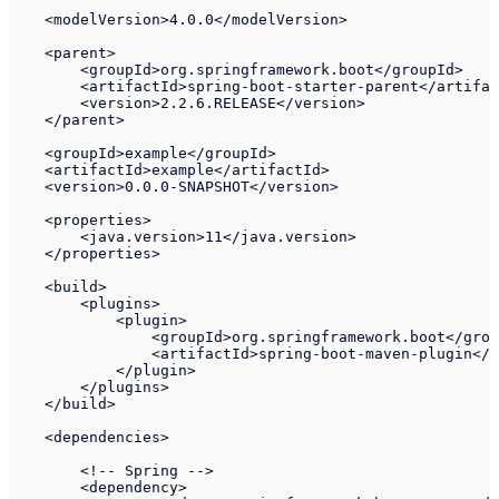
    <modelVersion>4.0.0</modelVersion>

    <parent>

        <groupId>org.springframework.boot</groupId>

        <artifactId>spring-boot-starter-parent</artifac
        <version>2.2.6.RELEASE</version>

    </parent>

    <groupId>example</groupId>

    <artifactId>example</artifactId>

    <version>0.0.0-SNAPSHOT</version>

    <properties>

        <java.version>11</java.version>

    </properties>

    <build>

        <plugins>

            <plugin>

                <groupId>org.springframework.boot</grou
                <artifactId>spring-boot-maven-plugin</a
            </plugin>

        </plugins>

    </build>

    <dependencies>

        <!-- Spring -->

        <dependency>
