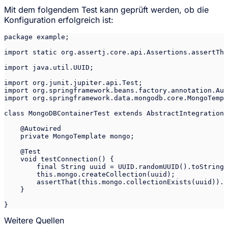
Mit dem folgendem Test kann geprüft werden, ob die
Konfiguration erfolgreich ist:
package example;

import static org.assertj.core.api.Assertions.assertTha
import java.util.UUID;

import org.junit.jupiter.api.Test;

import org.springframework.beans.factory.annotation.Aut
import org.springframework.data.mongodb.core.MongoTempl
class MongoDBContainerTest extends AbstractIntegrationT
    @Autowired

    private MongoTemplate mongo;

    @Test

    void testConnection() {

        final String uuid = UUID.randomUUID().toString(
        this.mongo.createCollection(uuid);

        assertThat(this.mongo.collectionExists(uuid)).i
    }

Weitere Quellen