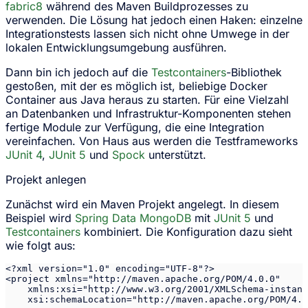
fabric8
während des Maven Buildprozesses zu
verwenden. Die Lösung hat jedoch einen Haken: einzelne
Integrationstests lassen sich nicht ohne Umwege in der
lokalen Entwicklungsumgebung ausführen.
Dann bin ich jedoch auf die
Testcontainers
-Bibliothek
gestoßen, mit der es möglich ist, beliebige Docker
Container aus Java heraus zu starten. Für eine Vielzahl
an Datenbanken und Infrastruktur-Komponenten stehen
fertige Module zur Verfügung, die eine Integration
vereinfachen. Von Haus aus werden die Testframeworks
JUnit 4
,
JUnit 5
und
Spock
unterstützt.
Projekt anlegen
Zunächst wird ein Maven Projekt angelegt. In diesem
Beispiel wird
Spring Data MongoDB
mit
JUnit 5
und
Testcontainers
kombiniert. Die Konfiguration dazu sieht
wie folgt aus:
<?xml version="1.0" encoding="UTF-8"?>

<project xmlns="http://maven.apache.org/POM/4.0.0"

    xmlns:xsi="http://www.w3.org/2001/XMLSchema-instanc
    xsi:schemaLocation="http://maven.apache.org/POM/4.0