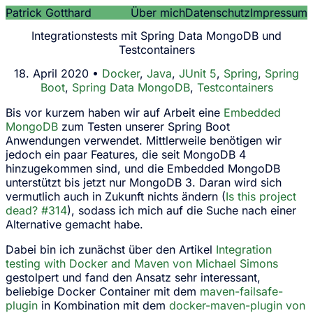
Patrick Gotthard
Über mich
Datenschutz
Impressum
Integrationstests mit Spring Data MongoDB und
Testcontainers
18. April 2020 •
Docker
,
Java
,
JUnit 5
,
Spring
,
Spring
Boot
,
Spring Data MongoDB
,
Testcontainers
Bis vor kurzem haben wir auf Arbeit eine
Embedded
MongoDB
zum Testen unserer Spring Boot
Anwendungen verwendet. Mittlerweile benötigen wir
jedoch ein paar Features, die seit MongoDB 4
hinzugekommen sind, und die Embedded MongoDB
unterstützt bis jetzt nur MongoDB 3. Daran wird sich
vermutlich auch in Zukunft nichts ändern (
Is this project
dead? #314
), sodass ich mich auf die Suche nach einer
Alternative gemacht habe.
Dabei bin ich zunächst über den Artikel
Integration
testing with Docker and Maven von Michael Simons
gestolpert und fand den Ansatz sehr interessant,
beliebige Docker Container mit dem
maven-failsafe-
plugin
in Kombination mit dem
docker-maven-plugin von