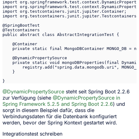
import org.springframework.test.context.DynamicProperty
import org.springframework.test.context.DynamicProperty
import org.testcontainers.junit.jupiter.Container;

import org.testcontainers.junit.jupiter.Testcontainers;

@SpringBootTest

@Testcontainers

public abstract class AbstractIntegrationTest {

    @Container

    private static final MongoDBContainer MONGO_DB = ne
    @DynamicPropertySource

    private static void mongoDBProperties(final Dynamic
        registry.add("spring.data.mongodb.uri", MONGO_D
    }

@DynamicPropertySource
steht seit Spring Boot 2.2.6
zur Verfügung (siehe
@DynamicPropertySource in
Spring Framework 5.2.5 and Spring Boot 2.2.6
) und
sorgt in diesem Beispiel dafür, dass die
Verbindungsdaten für die Datenbank konfiguriert
werden, bevor der Spring Kontext gestartet wird.
Integrationstest schreiben